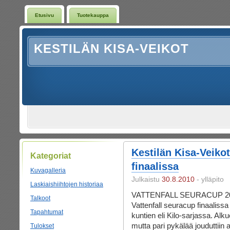
Etusivu
Tuotekauppa
KESTILÄN KISA-VEIKOT
Kestilän Kisa-Veiko
Kategoriat
finaalissa
Kuvagalleria
Julkaistu
30.8.2010
- ylläpito
Laskiaishiihtojen historiaa
VATTENFALL SEURACUP 2010 K
Talkoot
Vattenfall seuracup finaalissa
Tapahtumat
kuntien eli Kilo-sarjassa. Alk
mutta pari pykälää jouduttiin
Tulokset