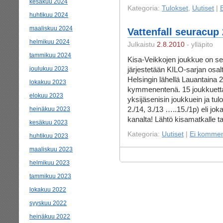
kesäkuu 2024
Kategoria:
Tulokset
,
Uutiset
|
huhtikuu 2024
maaliskuu 2024
Vattenfall seuracup
helmikuu 2024
Julkaistu
2.8.2010
- ylläpito
tammikuu 2024
Kisa-Veikkojen joukkue on selv
joulukuu 2023
järjestetään KILO-sarjan osa
Helsingin lähellä Lauantaina 
lokakuu 2023
kymmenentenä. 15 joukkuetta o
elokuu 2023
yksijäsenisin joukkuein ja tul
2./14, 3./13 …..15./1p) eli jo
heinäkuu 2023
kanalta! Lähtö kisamatkalle t
kesäkuu 2023
Kategoria:
Uutiset
|
Ei kommen
huhtikuu 2023
maaliskuu 2023
helmikuu 2023
tammikuu 2023
lokakuu 2022
syyskuu 2022
heinäkuu 2022