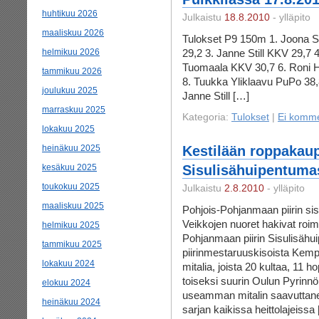
huhtikuu 2026
Julkaistu
18.8.2010
- ylläpito
maaliskuu 2026
Tulokset P9 150m 1. Joona S
helmikuu 2026
29,2 3. Janne Still KKV 29,7 
Tuomaala KKV 30,7 6. Roni H
tammikuu 2026
8. Tuukka Yliklaavu PuPo 38,8
joulukuu 2025
Janne Still […]
marraskuu 2025
Kategoria:
Tulokset
|
Ei komme
lokakuu 2025
heinäkuu 2025
Kestilään roppakaup
kesäkuu 2025
Sisulisähuipentuma
toukokuu 2025
Julkaistu
2.8.2010
- ylläpito
maaliskuu 2025
Pohjois-Pohjanmaan piirin si
Veikkojen nuoret hakivat roima
helmikuu 2025
Pohjanmaan piirin Sisulisähu
tammikuu 2025
piirinmestaruuskisoista Kemp
lokakuu 2024
mitalia, joista 20 kultaa, 11 
toiseksi suurin Oulun Pyrinnö
elokuu 2024
useamman mitalin saavuttane
heinäkuu 2024
sarjan kaikissa heittolajeissa