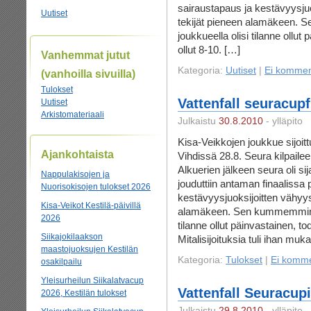
sairaustapaus ja kestävyysju
Uutiset
tekijät pieneen alamäkeen. 
joukkueella olisi tilanne ollut
ollut 8-10. […]
Vanhemmat jutut
Kategoria:
Uutiset
|
Ei kommen
(vanhoilla sivuilla)
Tulokset
Vattenfall seuracupf
Uutiset
Arkistomateriaali
Julkaistu
30.8.2010
- ylläpito
Kisa-Veikkojen joukkue sijoitt
Ajankohtaista
Vihdissä 28.8. Seura kilpailee
Alkuerien jälkeen seura oli s
Nappulakisojen ja
jouduttiin antaman finaalissa
Nuorisokisojen tulokset 2026
kestävyysjuoksijoitten vähyys
Kisa-Veikot Kestilä-päivillä
alamäkeen. Sen kummemmin jos
2026
tilanne ollut päinvastainen, tod
Siikajokilaakson
Mitalisijoituksia tuli ihan muk
maastojuoksujen Kestilän
Kategoria:
Tulokset
|
Ei komme
osakilpailu
Yleisurheilun Siikalatvacup
Vattenfall Seuracupi
2026, Kestilän tulokset
Julkaistu
29.8.2010
- ylläpito