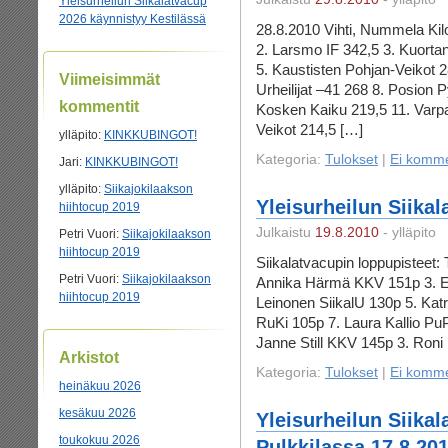
Yleisurheilun Siikalatvacup
2026 käynnistyy Kestilässä
28.8.2010 Vihti, Nummela Kilo
2. Larsmo IF 342,5 3. Kuorta
5. Kaustisten Pohjan-Veikot 
Viimeisimmät
Urheilijat –41 268 8. Posion Py
kommentit
Kosken Kaiku 219,5 11. Varpai
Veikot 214,5 […]
ylläpito
:
KINKKUBINGOT!
Kategoria:
Tulokset
|
Ei komme
Jari
:
KINKKUBINGOT!
ylläpito
:
Siikajokilaakson
Yleisurheilun Siika
hiihtocup 2019
Julkaistu
19.8.2010
- ylläpito
Petri Vuori
:
Siikajokilaakson
hiihtocup 2019
Siikalatvacupin loppupisteet: 
Petri Vuori
:
Siikajokilaakson
Annika Härmä KKV 151p 3. 
hiihtocup 2019
Leinonen SiikalU 130p 5. Kat
RuKi 105p 7. Laura Kallio PuP
Janne Still KKV 145p 3. Roni
Arkistot
Kategoria:
Tulokset
|
Ei komme
heinäkuu 2026
kesäkuu 2026
Yleisurheilun Siika
toukokuu 2026
Pulkkilassa 17.8.20