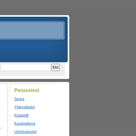
Perussivut
Seura
Yhteystiedot
Kisapirtti
Kuvagalleria
-
Urheilukoulut