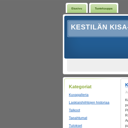
Etusivu
Tuotekauppa
KESTILÄN KISA
K
Kategoriat
J
Kuvagalleria
K
Laskiaishiihtojen historiaa
p
Talkoot
P
R
Tapahtumat
A
Tulokset
p