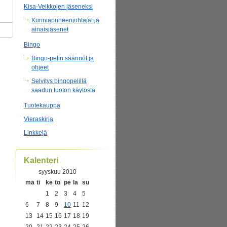
Kisa-Veikkojen jäseneksi
Kunniapuheenjohtajat ja
ainaisjäsenet
Bingo
Bingo-pelin säännöt ja
ohjeet
Selvitys bingopelillä
saadun tuoton käytöstä
Tuotekauppa
Vieraskirja
Linkkejä
Kalenteri
syyskuu 2010
ma
ti
ke
to
pe
la
su
1
2
3
4
5
6
7
8
9
10
11
12
13
14
15
16
17
18
19