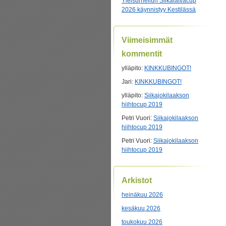
Yleisurheilun Siikalatvacup
2026 käynnistyy Kestilässä
Viimeisimmät
kommentit
ylläpito
:
KINKKUBINGOT!
Jari
:
KINKKUBINGOT!
ylläpito
:
Siikajokilaakson
hiihtocup 2019
Petri Vuori
:
Siikajokilaakson
hiihtocup 2019
Petri Vuori
:
Siikajokilaakson
hiihtocup 2019
Arkistot
heinäkuu 2026
kesäkuu 2026
toukokuu 2026