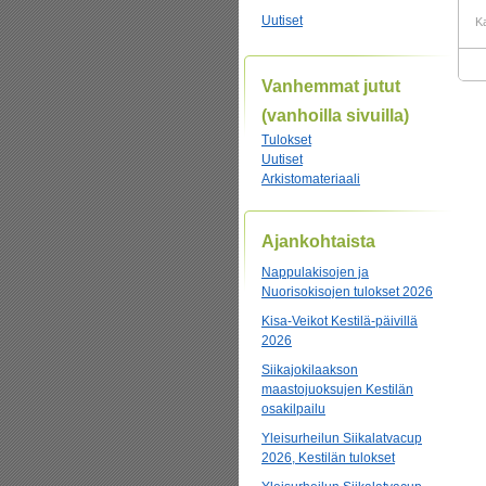
Uutiset
K
Vanhemmat jutut
(vanhoilla sivuilla)
Tulokset
Uutiset
Arkistomateriaali
Ajankohtaista
Nappulakisojen ja
Nuorisokisojen tulokset 2026
Kisa-Veikot Kestilä-päivillä
2026
Siikajokilaakson
maastojuoksujen Kestilän
osakilpailu
Yleisurheilun Siikalatvacup
2026, Kestilän tulokset