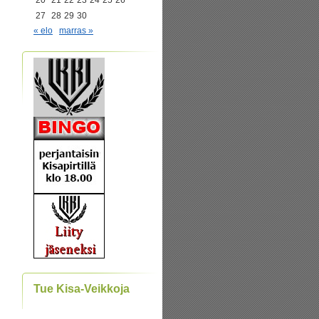
20
21
22
23
24
25
26
27
28
29
30
« elo
marras »
Tue Kisa-Veikkoja