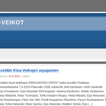
-VEIKOT
estilän Kisa-Veikojen arpajaisten
ulkaistu
10.9.2010
- ylläpito
estilän Kisa-Veikkojen ARPAJAISTEN VOITOT voitot arvottiin Pulkkilan
oliisilaitoksella 7.9.2010 Päävoitto 250€ ostokortti: Ahti Kylmänen 100€ ostokortti:
irjo Kovalainen, Eija Helander KKV-huppari: Helena Rantonen, Heikki Suihkonen,
eijo Mäläskä, Reijo Tuomaala, Terttu Kivijärvi Reppu: Heidi Akbaba, Eija Helander,
rto Rasinkangas, Päivi Viio-Still, Pentti Kauppinen Ripsiliina: Paavo Ruotsalainen T
aita: Erkki Helander, Moel Sainila, Eija Helander, Waltteri Similä, Eila […]