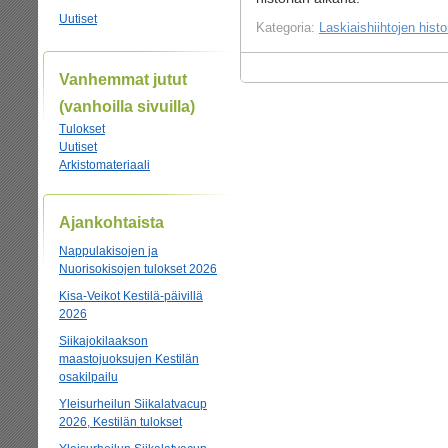
Uutiset
Kategoria:
Laskiaishiihtojen histo
Vanhemmat jutut
(vanhoilla sivuilla)
Tulokset
Uutiset
Arkistomateriaali
Ajankohtaista
Nappulakisojen ja
Nuorisokisojen tulokset 2026
Kisa-Veikot Kestilä-päivillä
2026
Siikajokilaakson
maastojuoksujen Kestilän
osakilpailu
Yleisurheilun Siikalatvacup
2026, Kestilän tulokset