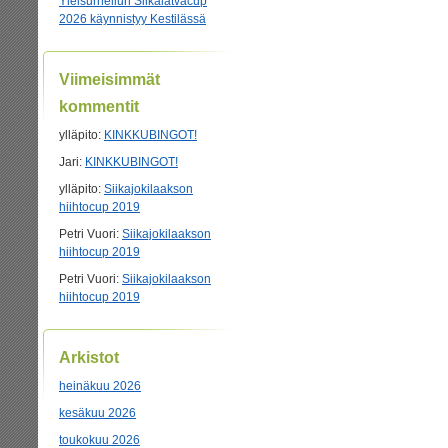
Yleisurheilun Siikalatvacup
2026 käynnistyy Kestilässä
Viimeisimmät
kommentit
ylläpito
:
KINKKUBINGOT!
Jari
:
KINKKUBINGOT!
ylläpito
:
Siikajokilaakson
hiihtocup 2019
Petri Vuori
:
Siikajokilaakson
hiihtocup 2019
Petri Vuori
:
Siikajokilaakson
hiihtocup 2019
Arkistot
heinäkuu 2026
kesäkuu 2026
toukokuu 2026