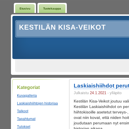
Etusivu
Tuotekauppa
KESTILÄN KISA-VEIKOT
Laskiaishiihdot peru
Kategoriat
Julkaistu
24.1.2021
- ylläpito
Kuvagalleria
Kestilän Kisa-Veikot joutuu val
Laskiaishiihtojen historiaa
Kestilän Laskiaishiihdot on per
Talkoot
hiihtokisoille asetetut terveys-
ovat niin kovat, että niiden ho
Tapahtumat
joudutaan perumaan nyt ensim
Tulokset
historian aikana.