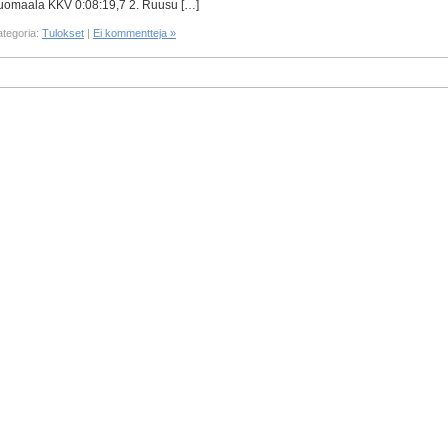
uomaala KKV 0:08:19,7 2. Ruusu […]
ategoria:
Tulokset
|
Ei kommentteja »