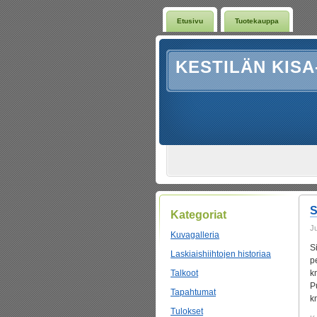
Etusivu
Tuotekauppa
KESTILÄN KISA
S
Kategoriat
J
Kuvagalleria
S
Laskiaishiihtojen historiaa
p
Talkoot
k
P
Tapahtumat
k
Tulokset