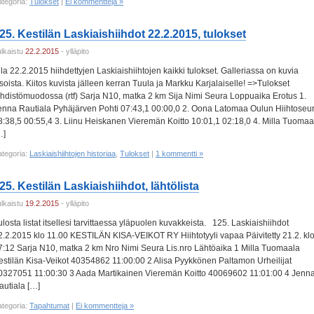
ategoria:
Tulokset
|
Ei kommentteja »
25. Kestilän Laskiaishiihdot 22.2.2015, tulokset
ulkaistu
22.2.2015
- ylläpito
lla 22.2.2015 hiihdettyjen Laskiaishiihtojen kaikki tulokset. Galleriassa on kuvia
isoista. Kiitos kuvista jälleen kerran Tuula ja Markku Karjalaiselle! =>Tulokset
ehdistömuodossa (rtf) Sarja N10, matka 2 km Sija Nimi Seura Loppuaika Erotus 1.
enna Rautiala Pyhäjärven Pohti 07:43,1 00:00,0 2. Oona Latomaa Oulun Hiihtoseu
8:38,5 00:55,4 3. Liinu Heiskanen Vieremän Koitto 10:01,1 02:18,0 4. Milla Tuomaa
…]
ategoria:
Laskiaishiihtojen historiaa
,
Tulokset
|
1 kommentti »
25. Kestilän Laskiaishiihdot, lähtölista
ulkaistu
19.2.2015
- ylläpito
ulosta listat itsellesi tarvittaessa yläpuolen kuvakkeista. 125. Laskiaishiihdot
2.2.2015 klo 11.00 KESTILÄN KISA-VEIKOT RY Hiihtotyyli vapaa Päivitetty 21.2. kl
7:12 Sarja N10, matka 2 km Nro Nimi Seura Lis.nro Lähtöaika 1 Milla Tuomaala
estilän Kisa-Veikot 40354862 11:00:00 2 Alisa Pyykkönen Paltamon Urheilijat
0327051 11:00:30 3 Aada Martikainen Vieremän Koitto 40069602 11:01:00 4 Jenn
autiala […]
ategoria:
Tapahtumat
|
Ei kommentteja »