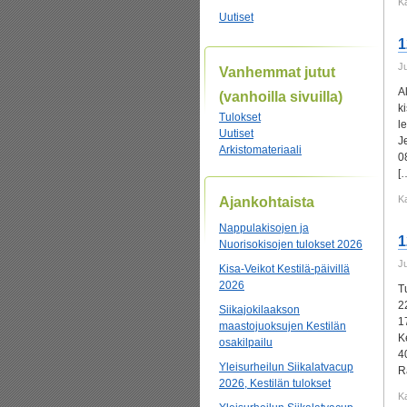
K
Uutiset
1
J
Vanhemmat jutut
A
(vanhoilla sivuilla)
k
Tulokset
l
Uutiset
J
Arkistomateriaali
0
[
K
Ajankohtaista
Nappulakisojen ja
1
Nuorisokisojen tulokset 2026
J
Kisa-Veikot Kestilä-päivillä
2026
T
2
Siikajokilaakson
1
maastojuoksujen Kestilän
K
osakilpailu
4
Yleisurheilun Siikalatvacup
R
2026, Kestilän tulokset
K