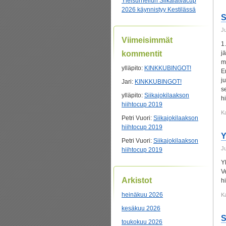
Yleisurheilun Siikalatvacup
2026 käynnistyy Kestilässä
S
J
Viimeisimmät
1
kommentit
j
m
ylläpito
:
KINKKUBINGOT!
E
j
Jari
:
KINKKUBINGOT!
s
ylläpito
:
Siikajokilaakson
h
hiihtocup 2019
K
Petri Vuori
:
Siikajokilaakson
hiihtocup 2019
Y
Petri Vuori
:
Siikajokilaakson
J
hiihtocup 2019
Y
V
Arkistot
hi
heinäkuu 2026
K
kesäkuu 2026
S
toukokuu 2026