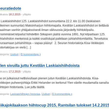
euratiedote
ulkaistu
18.2.2015
- ylläpito
. Laskiaishiihdot 125. Laskiaishiihdot sunnuntaina 22.2. klo 11.00 (laskiaisen
älkeinen sunnuntai) Maksinharjun hiihtomajalla. Kestilän Laskiaishiihdot on tiettäväs
aailman vanhin yhtäjaksoisesti ilman välivuosia järjestetty hiihtokilpailu.
nsimmäiset kilpailut hiihdettiin Siikajoen jäällä vuonna 1891. Nyt kilpaillaan 125.
uhlahiihdon merkeissä ja kaikki osallistujat palkitaan juhlahiihtomitalilla. Tervetuloa
euraamaan juhlahiihtoja – vapaa pääsy! 2. Seuran historiakirja Kisa-Veikkojen
istoriakirjaa on vielä […]
ategoria:
Uutiset
|
Ei kommentteja »
len sivuilla juttu Kestilän Laskiaishiihdoista
ulkaistu
17.2.2015
- ylläpito
le on julkaissut nettisivullaan pienen jutun Kestilän Laskiaishiihdoista. Kisa-
eikkojen puheenjohtaja Erkki Helander on kertonut Ylen väelle muutamalla sanalla
ihtojen historiasta. Lue juttu täältä.
ategoria:
Laskiaishiihtojen historiaa
,
Uutiset
|
Ei kommentteja »
iikajokilaakson hiihtocup 2015, Rantsilan tulokset 14.2.201