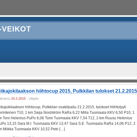
-VEIKOT
iikajokilaakson hiihtocup 2015, Pulkkilan tulokset 21.2.2015
ulkaistu
24.2.2015
- ylläpito
iikajokilaakson hiihtocup, Pulkkilan osakilpailu 21.2.2015, tulokset Hiihtotyyli
erinteinen T10, 1 km Saija Nordström RaRa 6,22 Milla Tuomaala KKV 6,50 P10, 1
m Toni Helenius PuPo 6,06 Tomi Tuomaala KKV 7,54 T12, 2 km Ruusu Helenius
uPo 13,15 Sara M.I. Tuomaala KKV 13,47 Sara S.E. Tuomaala RaRa 14,06 P12, 2
m Miikka Tuomaala KKV 10,52 Petri […]