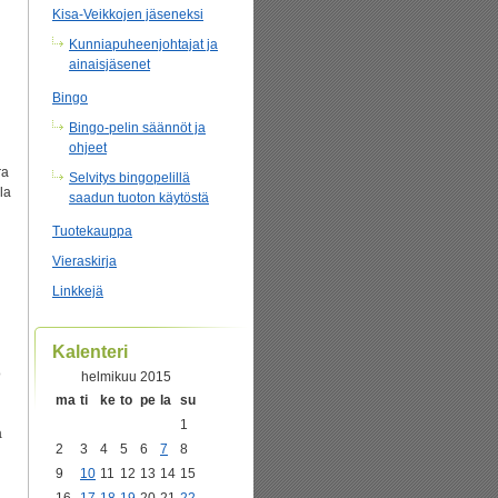
Kisa-Veikkojen jäseneksi
Kunniapuheenjohtajat ja
ainaisjäsenet
Bingo
Bingo-pelin säännöt ja
ohjeet
ra
Selvitys bingopelillä
la
saadun tuoton käytöstä
Tuotekauppa
Vieraskirja
Linkkejä
Kalenteri
o
helmikuu 2015
ma
ti
ke
to
pe
la
su
1
a
2
3
4
5
6
7
8
9
10
11
12
13
14
15