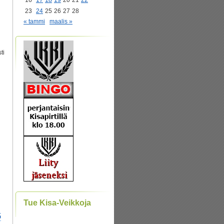
16
17
18
19
20
21
22
23
24
25
26
27
28
« tammi
maalis »
ti
Tue Kisa-Veikkoja
5