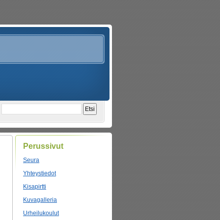
Perussivut
Seura
Yhteystiedot
Kisapirtti
Kuvagalleria
Urheilukoulut