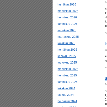
J
huhtikuu 2026
S
maaliskuu 2026
T
helmikuu 2026
H
7
tammikuu 2026
T
joulukuu 2025
K
marraskuu 2025
lokakuu 2025
I
heinäkuu 2025
J
kesäkuu 2025
P
l
toukokuu 2025
K
maaliskuu 2025
helmikuu 2025
S
tammikuu 2025
J
lokakuu 2024
S
elokuu 2024
1
0
heinäkuu 2024
T