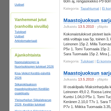
60m aj, rengaskiekko P9 60
Uutiset
Kategoria:
Tapahtumat
|
Ei ko
Vanhemmat jutut
Maastojuoksun sarja
(vanhoilla sivuilla)
Julkaistu
13.5.2010
- ylläpito
Tulokset
Kokonaistulokset pisteet laske
Uutiset
että voittaja saa 5p, toinen 
Arkistomateriaali
Leinonen 15p 2. Milla Tuomaa
P5v 1. Tomi Tuomaala 15p 2. 
Sara Tuomaala 15p 2. Mira [
Ajankohtaista
Kategoria:
Tulokset
|
Ei komme
Nappulakisojen ja
Nuorisokisojen tulokset 2026
Maastojuoksun sarjak
Kisa-Veikot Kestilä-päivillä
2026
Julkaistu
13.5.2010
- ylläpito
Siikajokilaakson
III osakilpailu Maksinharjull
maastojuoksujen Kestilän
Leinonen 49,0 2. Roosa Leino
osakilpailu
Kuntsi 1.04,0 P5v 1. Tomi Tu
Yleisurheilun Siikalatvacup
Keränen 2.10,0 T7v 1. Sara T
2026, Kestilän tulokset
P7v 1. Miikka Tuomaala 3.35