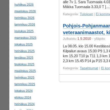
alle 7v 1. Sara Tuomaala 4.03
huhtikuu 2026
Miikka Tuomaala 3.33,0 T […
maaliskuu 2026
Kategoria:
Tulokset
|
Ei komme
helmikuu 2026
tammikuu 2026
Pohjois-Pohjanmaan
joulukuu 2025
veteraanimaastot, ki
marraskuu 2025
Julkaistu
1.5.2010
- ylläpito
lokakuu 2025
La 08.05. klo 15.00 Kestilä
Kilpailun avaus 15.00 P9 1,3
heinäkuu 2025
km 15.20 T10 ja T11 1,3 km 1
kesäkuu 2025
2,3 km 15.45 P14 ja P15 3,3
toukokuu 2025
Kategoria:
Tapahtumat
|
Ei ko
maaliskuu 2025
helmikuu 2025
tammikuu 2025
lokakuu 2024
elokuu 2024
heinäkuu 2024