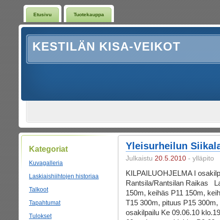
Etusivu
Tuotekauppa
KESTILÄN KISA-VEIKOT
Yleisurheilun Siika
Kategoriat
Julkaistu
20.5.2010
- ylläpito
Kuvagalleria
KILPAILUOHJELMA I osakilpa
Laskiaishiihtojen historiaa
Rantsila/Rantsilan Raikas La
Talkoot
150m, keihäs P11 150m, kei
T15 300m, pituus P15 300m, 
Tapahtumat
osakilpailu Ke 09.06.10 klo.19
Tulokset