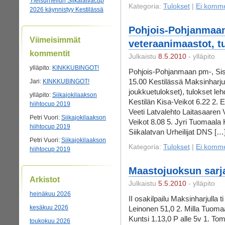
Yleisurheilun Siikalatvacup
Kategoria:
Tulokset
|
Ei komme
2026 käynnistyy Kestilässä
Pohjois-Pohjanmaan
Viimeisimmät
veteraanimaastot, t
kommentit
Julkaistu
8.5.2010
- ylläpito
ylläpito
:
KINKKUBINGOT!
Pohjois-Pohjanmaan pm-, Sisu
15.00 Kestilässä Maksinharju
Jari
:
KINKKUBINGOT!
joukkuetulokset), tulokset le
ylläpito
:
Siikajokilaakson
Kestilän Kisa-Veikot 6.22 2. 
hiihtocup 2019
Veeti Latvalehto Laitasaaren V
Petri Vuori
:
Siikajokilaakson
Veikot 8.08 5. Jyri Tuomaala
hiihtocup 2019
Siikalatvan Urheilijat DNS […
Petri Vuori
:
Siikajokilaakson
Kategoria:
Tulokset
|
Ei komme
hiihtocup 2019
Maastojuoksun sarjak
Arkistot
Julkaistu
5.5.2010
- ylläpito
heinäkuu 2026
II osakilpailu Maksinharjulla 
kesäkuu 2026
Leinonen 51,0 2. Milla Tuoma
Kuntsi 1.13,0 P alle 5v 1. To
toukokuu 2026