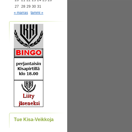
20
21
22
23
24
25
26
27
28
29
30
31
« marras
tammi »
Tue Kisa-Veikkoja