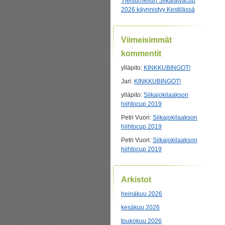
Yleisurheilun Siikalatvacup
2026 käynnistyy Kestilässä
Viimeisimmät
kommentit
ylläpito
:
KINKKUBINGOT!
Jari
:
KINKKUBINGOT!
ylläpito
:
Siikajokilaakson
hiihtocup 2019
Petri Vuori
:
Siikajokilaakson
hiihtocup 2019
Petri Vuori
:
Siikajokilaakson
hiihtocup 2019
Arkistot
heinäkuu 2026
kesäkuu 2026
toukokuu 2026