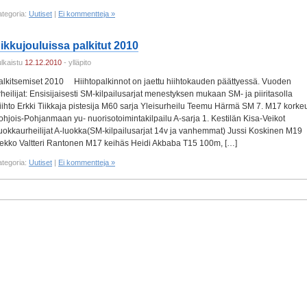
ategoria:
Uutiset
|
Ei kommentteja »
ikkujouluissa palkitut 2010
ulkaistu
12.12.2010
- ylläpito
alkitsemiset 2010 Hiihtopalkinnot on jaettu hiihtokauden päättyessä. Vuoden
rheilijat: Ensisijaisesti SM-kilpailusarjat menestyksen mukaan SM- ja piiritasolla
iihto Erkki Tiikkaja pistesija M60 sarja Yleisurheilu Teemu Härmä SM 7. M17 korke
ohjois-Pohjanmaan yu- nuorisotoimintakilpailu A-sarja 1. Kestilän Kisa-Veikot
uokkaurheilijat A-luokka(SM-kilpailusarjat 14v ja vanhemmat) Jussi Koskinen M19
iekko Valtteri Rantonen M17 keihäs Heidi Akbaba T15 100m, […]
ategoria:
Uutiset
|
Ei kommentteja »