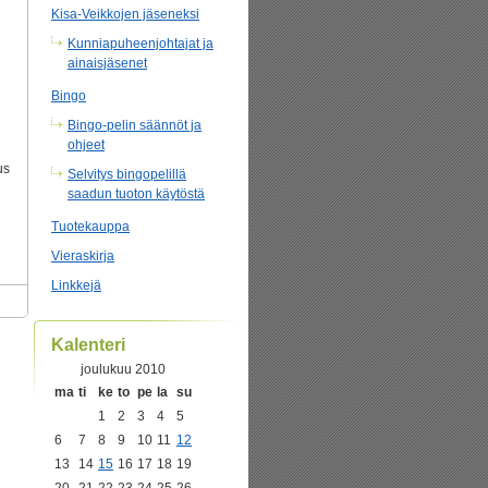
Kisa-Veikkojen jäseneksi
Kunniapuheenjohtajat ja
ainaisjäsenet
Bingo
Bingo-pelin säännöt ja
ohjeet
us
Selvitys bingopelillä
saadun tuoton käytöstä
Tuotekauppa
Vieraskirja
Linkkejä
Kalenteri
joulukuu 2010
ma
ti
ke
to
pe
la
su
1
2
3
4
5
6
7
8
9
10
11
12
13
14
15
16
17
18
19