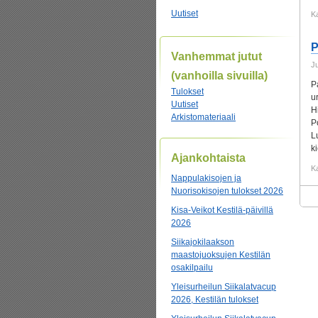
Uutiset
K
P
Vanhemmat jutut
J
(vanhoilla sivuilla)
P
Tulokset
u
Uutiset
H
Arkistomateriaali
P
L
k
Ajankohtaista
K
Nappulakisojen ja
Nuorisokisojen tulokset 2026
Kisa-Veikot Kestilä-päivillä
2026
Siikajokilaakson
maastojuoksujen Kestilän
osakilpailu
Yleisurheilun Siikalatvacup
2026, Kestilän tulokset