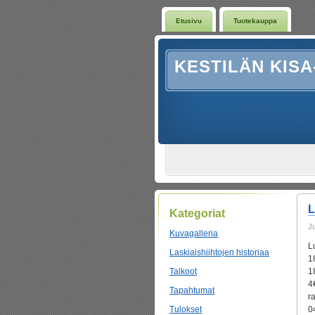
Etusivu
Tuotekauppa
KESTILÄN KISA
L
Kategoriat
J
Kuvagalleria
L
Laskiaishiihtojen historiaa
1
Talkoot
1
4
Tapahtumat
r
Tulokset
0