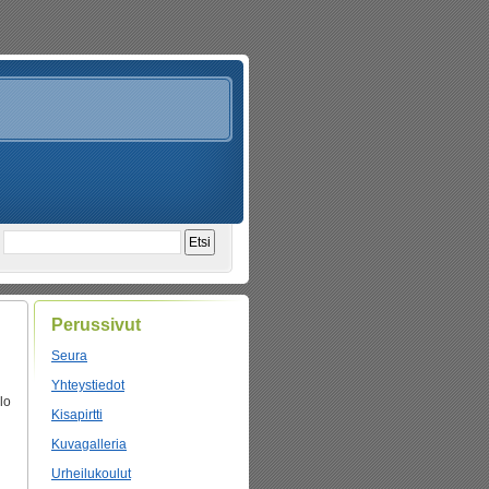
Perussivut
Seura
Yhteystiedot
lo
Kisapirtti
Kuvagalleria
Urheilukoulut