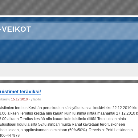
-VEIKOT
uistimet teräviksi!
ulkaistu
15.12.2010
- ylläpito
uistimien teroitus Kestilän peruskoulun käsityöluokassa. keskiviikko 22.12.2010 klo
8.00 alkaen Teroitus kestää niin kauan kuin luistimia riittää maanantai 27.12.2010 k
8.00 alkaen Teroitus kestää niin kauan kuin luistimia riittää Teroituksen hinta:
€/luistipari koululaisilta 5€/luistinpari muilta Rahat käytetään teroituskoneen
ahoitukseen ja oppilaskunnan toimintaan (50%/50%). Terveisin: Petri Leskinen p.
400-447979