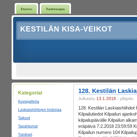
Etusivu
Tuotekauppa
KESTILÄN KISA-VEIKOT
128. Kestilän Laskia
Kategoriat
Julkaistu
13.1.2018
- ylläpito
Kuvagalleria
128. Kestilän Laskiaishiihdot 
Laskiaishiihtojen historiaa
Kilpailutiedot Kilpailun ajan
Talkoot
kilpailupäivälle Kilpailun alk
eräpäivä 7.2.2018 23:59:59 Kil
Tapahtumat
Kilpailun numero 104 Kilpailup
Tulokset