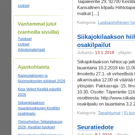
Taipaleentie 29, 92700 Kestilä 
Uutiset
Kansallinen kilpailu Hiihtota
matkat […]
Kategoria:
Laskiaishiihtojen hi
Vanhemmat jutut
(vanhoilla sivuilla)
Siikajokilaakson hi
Tulokset
osakilpailut
Uutiset
Arkistomateriaali
Julkaistu
13.1.2018
- ylläpito
Siikajokilaakson hiihtocup jat
Ajankohtaista
lauantaina 10.2.2018 klo 11.0
ilmoitettu 27.1. oli virheellis
Nappulakisojen ja
alkamisaika 12.00 oli väärää ti
Nuorisokisojen tulokset 2026
ylöspäin. Pakkasraja -15. Ilm
Kisa-Veikot Kestilä-päivillä
10.30. Osoite: Täperäntie 114,
2026
osoitteesta: http://www.siikal
Siikajokilaakson
osakilpailu on lauantaina 3.2.
maastojuoksujen Kestilän
Kategoria:
Tapahtumat
|
Ei ko
osakilpailu
Yleisurheilun Siikalatvacup
Seuratiedote
2026, Kestilän tulokset
Julkaistu
9.1.2018
- ylläpito