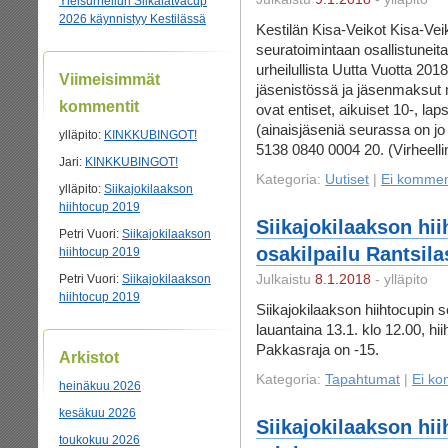
Yleisurheilun Siikalatvacup
2026 käynnistyy Kestilässä
Kestilän Kisa-Veikot Kisa-Veik
seuratoimintaan osallistuneit
urheilullista Uutta Vuotta 20
Viimeisimmät
jäsenistössä ja jäsenmaksut
kommentit
ovat entiset, aikuiset 10-, la
(ainaisjäseniä seurassa on jo 
ylläpito
:
KINKKUBINGOT!
5138 0840 0004 20. (Virheelli
Jari
:
KINKKUBINGOT!
Kategoria:
Uutiset
|
Ei kommen
ylläpito
:
Siikajokilaakson
hiihtocup 2019
Siikajokilaakson hi
Petri Vuori
:
Siikajokilaakson
osakilpailu Rantsil
hiihtocup 2019
Petri Vuori
:
Siikajokilaakson
Julkaistu
8.1.2018
- ylläpito
hiihtocup 2019
Siikajokilaakson hiihtocupin 
lauantaina 13.1. klo 12.00, hii
Pakkasraja on -15.
Arkistot
Kategoria:
Tapahtumat
|
Ei ko
heinäkuu 2026
kesäkuu 2026
Siikajokilaakson hii
toukokuu 2026