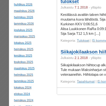
tulokset
huhtikuu 2026
Julkaistu
7.1.2018
- ylläpito
maaliskuu 2026
Kestilässä avattiin talven hii
helmikuu 2026
muutama kuva lähdöstä. Sija
tammikuu 2026
Kurkinen KKV 0:06:51,6 Sij
Alisa Luukkonen RaRa 0:09
joulukuu 2025
Sija Sarja T12 1,5 km […]
marraskuu 2025
Kategoria:
Tulokset
|
Ei komme
lokakuu 2025
heinäkuu 2025
Siikajokilaakson hi
kesäkuu 2025
Julkaistu
2.1.2018
- ylläpito
toukokuu 2025
Siikajokilaakson hiihtocup al
maaliskuu 2025
Tule mukaan Maksinharjun stad
veteraaneihin. Hiihtotapa on v
helmikuu 2025
tammikuu 2025
Kategoria:
Tapahtumat
|
Ei ko
lokakuu 2024
elokuu 2024
heinäkuu 2024