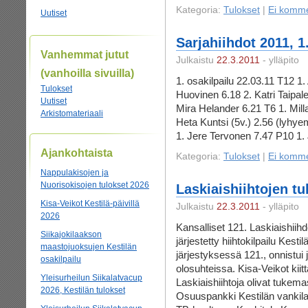
Kategoria:
Tulokset
|
Ei komme
Uutiset
Sarjahiihdot 2011, 1
Vanhemmat jutut
Julkaistu
22.3.2011
- ylläpito
(vanhoilla sivuilla)
1. osakilpailu 22.03.11 T12 
Tulokset
Huovinen 6.18 2. Katri Taipa
Uutiset
Mira Helander 6.21 T6 1. Mi
Arkistomateriaali
Heta Kuntsi (5v.) 2.56 (lyhy
1. Jere Tervonen 7.47 P10 1.
Ajankohtaista
Kategoria:
Tulokset
|
Ei komme
Nappulakisojen ja
Nuorisokisojen tulokset 2026
Laskiaishiihtojen tuk
Kisa-Veikot Kestilä-päivillä
Julkaistu
22.3.2011
- ylläpito
2026
Kansalliset 121. Laskiaishiih
Siikajokilaakson
järjestetty hiihtokilpailu Kestil
maastojuoksujen Kestilän
järjestyksessä 121., onnistui j
osakilpailu
olosuhteissa. Kisa-Veikot kiittä
Yleisurheilun Siikalatvacup
Laskiaishiihtoja olivat tukema
2026, Kestilän tulokset
Osuuspankki Kestilän vankila