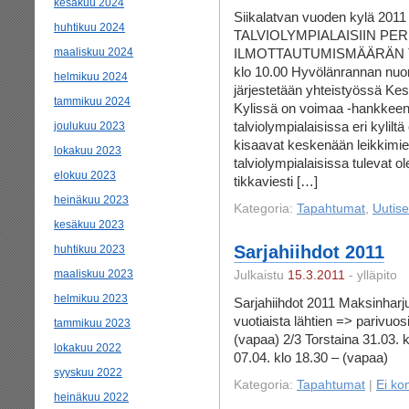
kesäkuu 2024
Siikalatvan vuoden kylä 2011 
huhtikuu 2024
TALVIOLYMPIALAISIIN PE
maaliskuu 2024
ILMOTTAUTUMISMÄÄRÄN TAK
klo 10.00 Hyvölänrannan nuor
helmikuu 2024
järjestetään yhteistyössä Kes
tammikuu 2024
Kylissä on voimaa -hankkeen 
talviolympialaisissa eri kylil
joulukuu 2023
kisaavat keskenään leikkimiel
lokakuu 2023
talviolympialaisissa tulevat 
elokuu 2023
tikkaviesti […]
heinäkuu 2023
Kategoria:
Tapahtumat
,
Uutise
kesäkuu 2023
Sarjahiihdot 2011
huhtikuu 2023
maaliskuu 2023
Julkaistu
15.3.2011
- ylläpito
helmikuu 2023
Sarjahiihdot 2011 Maksinharj
vuotiaista lähtien => parivuosi
tammikuu 2023
(vapaa) 2/3 Torstaina 31.03. k
lokakuu 2022
07.04. klo 18.30 – (vapaa)
syyskuu 2022
Kategoria:
Tapahtumat
|
Ei ko
heinäkuu 2022