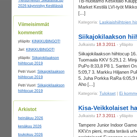
Yleisurheilun Siikalatvacup
TB-huoltamo Keskitalo Kaupp
2026 käynnistyy Kestilässä
Market Kestilä LVI-työt Mikko
[…]
Kategoria:
Laskiaishiihtojen hi
Viimeisimmät
kommentit
Siikajokilaakson hi
ylläpito
:
KINKKUBINGOT!
Julkaistu
18.3.2011
- ylläpito
Jari
:
KINKKUBINGOT!
Siikajokilaakson hiihtocup 16
ylläpito
:
Siikajokilaakson
Tuomaala KKV 5:29,1 2. Minj
hiihtocup 2019
PuPo 8:33,8 P8 1. Santeri O
Petri Vuori
:
Siikajokilaakson
5:09,7 3. Markku Hiljanen Pu
hiihtocup 2019
5. Juha Porkka RaRa 6:05,9 6
Aho […]
Petri Vuori
:
Siikajokilaakson
hiihtocup 2019
Kategoria:
Tulokset
|
Ei komme
Kisa-Veikkolaiset ha
Arkistot
Julkaistu
17.3.2011
- ylläpito
heinäkuu 2026
Tampere Junior Indoor Games
kesäkuu 2026
KKV:n pieni, mutta terävä urhe
toukokuu 2026