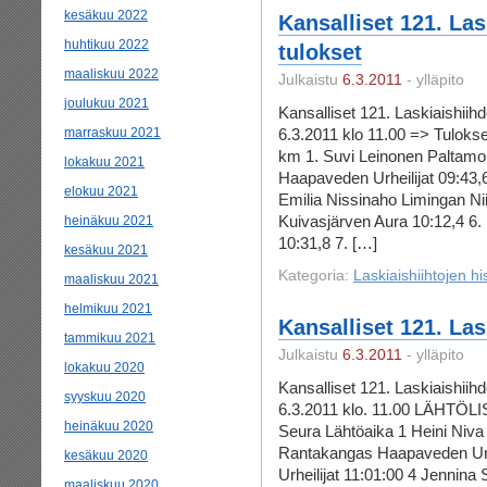
kesäkuu 2022
Kansalliset 121. Las
huhtikuu 2022
tulokset
maaliskuu 2022
Julkaistu
6.3.2011
- ylläpito
joulukuu 2021
Kansalliset 121. Laskiaishiih
marraskuu 2021
6.3.2011 klo 11.00 => Tulok
km 1. Suvi Leinonen Paltamon
lokakuu 2021
Haapaveden Urheilijat 09:43,6
elokuu 2021
Emilia Nissinaho Limingan Nii
Kuivasjärven Aura 10:12,4 6.
heinäkuu 2021
10:31,8 7. […]
kesäkuu 2021
Kategoria:
Laskiaishiihtojen hi
maaliskuu 2021
helmikuu 2021
Kansalliset 121. Las
tammikuu 2021
Julkaistu
6.3.2011
- ylläpito
lokakuu 2020
Kansalliset 121. Laskiaishiih
syyskuu 2020
6.3.2011 klo. 11.00 LÄHTÖL
heinäkuu 2020
Seura Lähtöaika 1 Heini Niva
Rantakangas Haapaveden Urhe
kesäkuu 2020
Urheilijat 11:01:00 4 Jennina
maaliskuu 2020