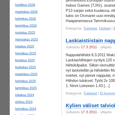
perinteisesti Euroopan suuri
huhtikuu 2026
Indoor Games (TJIG), osanott
P13 sarjan sekä kuulassa, ett
maaliskuu 2026
tulos on Osmanin uusi ennätys 
helmikuu 2026
Haaparannassa Tammikuuss
tammikuu 2026
Kategoria:
Tulokset
,
Uutiset
|
joulukuu 2025
marraskuu 2025
Laskiaistiistain nap
lokakuu 2025
Julkaistu
17.3.2011
- ylläpito
heinäkuu 2025
Nappulahiihdot 8.3.2011 Maksi
Laskiashiihtojen syntyä 120 vu
kesäkuu 2025
hiihtokilpailut. Silloin riemuitti
toukokuu 2025
nyt lasketeltiin ja hiihdettiin M
maaliskuu 2025
miehet, nyt pienet nappulat,
Hiihdon tulokset: Tytöt 2v 1
helmikuu 2025
1. Ninni Leinonen 1.43 […]
tammikuu 2025
Kategoria:
Tulokset
|
Ei komme
lokakuu 2024
elokuu 2024
Kylien väliset talv
heinäkuu 2024
Julkaistu
17.3.2011
- ylläpito