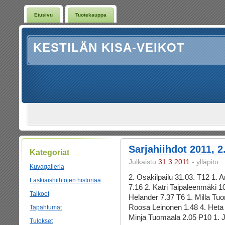
Etusivu
Tuotekauppa
KESTILÄN KISA-VEIKOT
Sarjahiihdot 2011, 2
Kategoriat
Julkaistu
31.3.2011
- ylläpito
Kuvagalleria
2. Osakilpailu 31.03. T12 1.
Laskiaishiihtojen historiaa
7.16 2. Katri Taipaleenmäki 
Talkoot
Helander 7.37 T6 1. Milla Tu
Roosa Leinonen 1.48 4. Heta 
Tapahtumat
Minja Tuomaala 2.05 P10 1. J
Tulokset